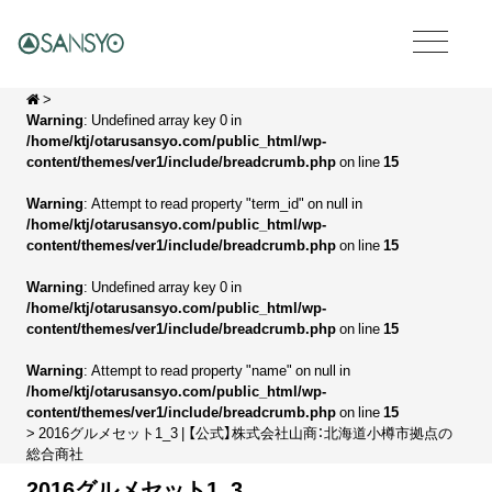
>
Warning
: Undefined array key 0 in
/home/ktj/otarusansyo.com/public_html/wp-
content/themes/ver1/include/breadcrumb.php
on line
15
Warning
: Attempt to read property "term_id" on null in
/home/ktj/otarusansyo.com/public_html/wp-
content/themes/ver1/include/breadcrumb.php
on line
15
Warning
: Undefined array key 0 in
/home/ktj/otarusansyo.com/public_html/wp-
content/themes/ver1/include/breadcrumb.php
on line
15
Warning
: Attempt to read property "name" on null in
/home/ktj/otarusansyo.com/public_html/wp-
content/themes/ver1/include/breadcrumb.php
on line
15
> 2016グルメセット1_3 | 【公式】株式会社山商：北海道小樽市拠点の
総合商社
2016グルメセット1_3