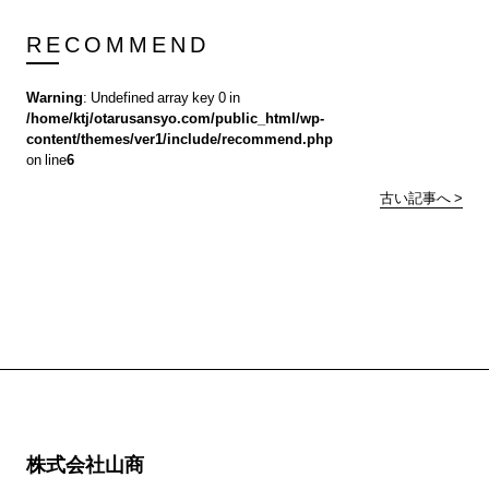
RECOMMEND
Warning
: Undefined array key 0 in
/home/ktj/otarusansyo.com/public_html/wp-
content/themes/ver1/include/recommend.php
on line
6
古い記事へ >
株式会社山商