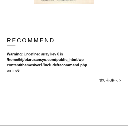
RECOMMEND
Warning
: Undefined array key 0 in
/home/ktj/otarusansyo.com/public_html/wp-
content/themes/ver1/include/recommend.php
on line
6
古い記事へ >