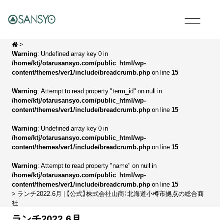
>
Warning
: Undefined array key 0 in
/home/ktj/otarusansyo.com/public_html/wp-
content/themes/ver1/include/breadcrumb.php
on line
15
Warning
: Attempt to read property "term_id" on null in
/home/ktj/otarusansyo.com/public_html/wp-
content/themes/ver1/include/breadcrumb.php
on line
15
Warning
: Undefined array key 0 in
/home/ktj/otarusansyo.com/public_html/wp-
content/themes/ver1/include/breadcrumb.php
on line
15
Warning
: Attempt to read property "name" on null in
/home/ktj/otarusansyo.com/public_html/wp-
content/themes/ver1/include/breadcrumb.php
on line
15
> ランチ2022.6月 | 【公式】株式会社山商：北海道小樽市拠点の総合商
社
ランチ2022.6月