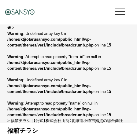
>
Warning
: Undefined array key 0 in
/home/ktj/otarusansyo.com/public_html/wp-
content/themes/ver1/include/breadcrumb.php
on line
15
Warning
: Attempt to read property "term_id" on null in
/home/ktj/otarusansyo.com/public_html/wp-
content/themes/ver1/include/breadcrumb.php
on line
15
Warning
: Undefined array key 0 in
/home/ktj/otarusansyo.com/public_html/wp-
content/themes/ver1/include/breadcrumb.php
on line
15
Warning
: Attempt to read property "name" on null in
/home/ktj/otarusansyo.com/public_html/wp-
content/themes/ver1/include/breadcrumb.php
on line
15
> 福箱チラシ | 【公式】株式会社山商：北海道小樽市拠点の総合商社
福箱チラシ