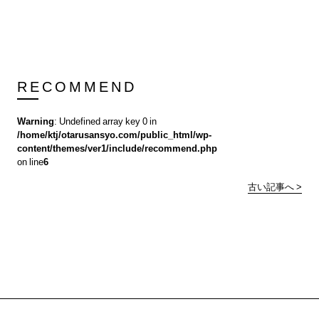
RECOMMEND
Warning
: Undefined array key 0 in
/home/ktj/otarusansyo.com/public_html/wp-
content/themes/ver1/include/recommend.php
on line
6
古い記事へ >